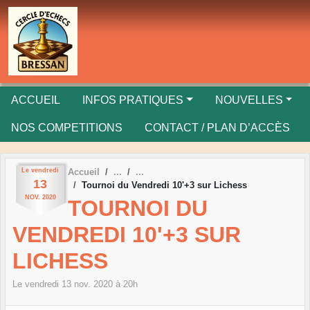
Panneau de gestion des cookies
ACCUEIL
INFOS PRATIQUES
NOUVELLES
NOS COMPETITIONS
CONTACT / PLAN D’ACCÈS
Le
vendredi
Accueil
13
Tournoi du Vendredi 10'+3 sur Lichess
NOV.
2020
TOURNOI DU
VENDREDI 10'+3 SUR
LICHESS
Le
vendredi
13
nov.
2020
à 20h